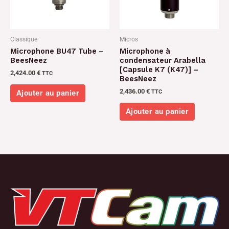
Classique
Micros
Microphone BU47 Tube –
Microphone à
BeesNeez
condensateur Arabella
[Capsule K7 (K47)] –
2,424.00
€
TTC
BeesNeez
2,436.00
€
TTC
Ajouter au panier
Ajouter au panier