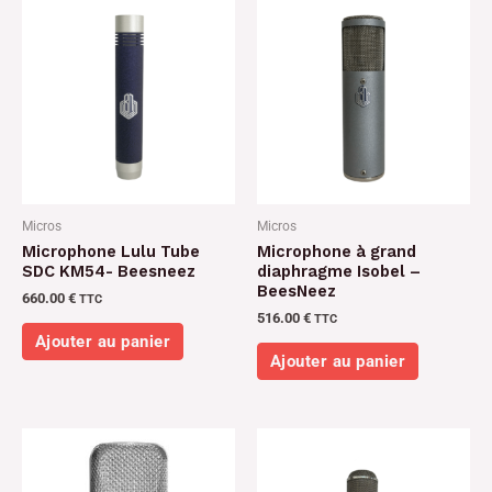
Micros
Micros
Microphone Lulu Tube
Microphone à grand
SDC KM54- Beesneez
diaphragme Isobel –
BeesNeez
660.00
€
TTC
516.00
€
TTC
Ajouter au panier
Ajouter au panier