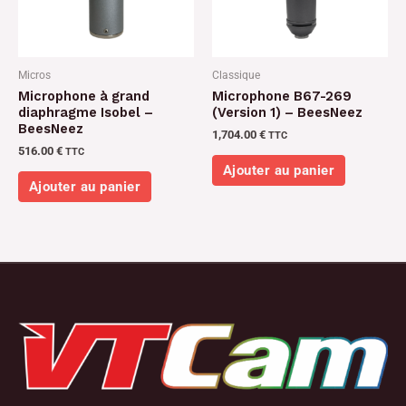
Micros
Classique
Microphone à grand
Microphone B67-269
diaphragme Isobel –
(Version 1) – BeesNeez
BeesNeez
1,704.00
€
TTC
516.00
€
TTC
Ajouter au panier
Ajouter au panier