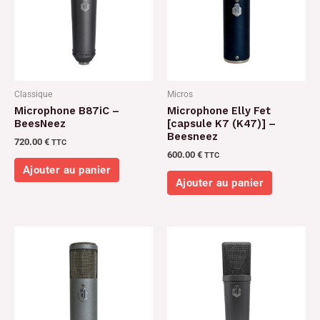
Classique
Micros
Microphone B87iC –
Microphone Elly Fet
BeesNeez
[capsule K7 (K47)] –
Beesneez
720.00
€
TTC
600.00
€
TTC
Ajouter au panier
Ajouter au panier