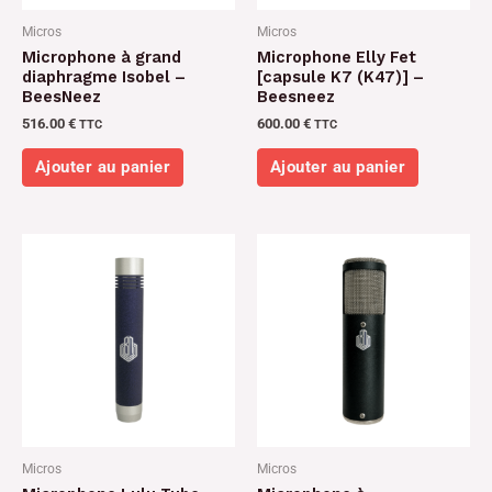
Micros
Micros
Microphone à grand
Microphone Elly Fet
diaphragme Isobel –
[capsule K7 (K47)] –
BeesNeez
Beesneez
516.00
€
600.00
€
TTC
TTC
Ajouter au panier
Ajouter au panier
Micros
Micros