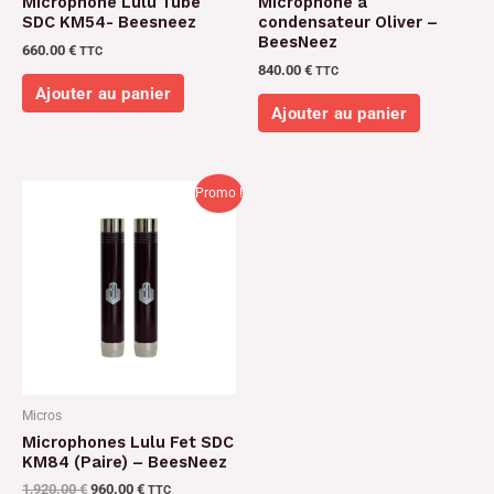
Microphone Lulu Tube
Microphone à
SDC KM54- Beesneez
condensateur Oliver –
BeesNeez
660.00
€
TTC
840.00
€
TTC
Ajouter au panier
Ajouter au panier
Le
Le
Promo !
prix
prix
initial
actuel
était :
est :
1,920.00 €.
960.00 €.
Micros
Microphones Lulu Fet SDC
KM84 (Paire) – BeesNeez
1,920.00
€
960.00
€
TTC