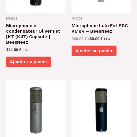
Micros
Micros
Microphone à
Microphone Lulu Fet SDC
condensateur Oliver Fet
KM84 – BeesNeez
[K7 (K47) Capsule ]-
960.00
€
480.00
€
TTC
BeesNeez
444.00
€
TTC
Ajouter au panier
Ajouter au panier